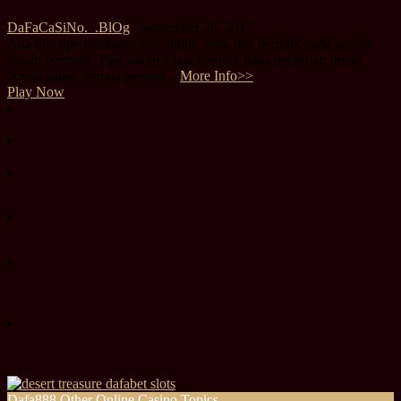
DaFaCaSiNo._.BlOg
|
September 28, 2017
Ada dua tipe peraturan slot online. Satu tipe berujuk pada payout
dalam bermain. Tipe satunya lagi berujuk pada peraturan untuk
bonus game. Semua pemain ...
More Info>>
Play Now
Dafa888 Other Online Casino Topics