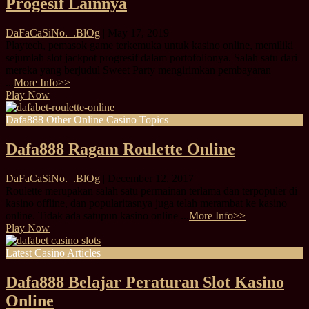
Progesif Lainnya
DaFaCaSiNo._.BlOg
|
May 17, 2019
Playtech, pemasok game terkemuka untuk kasino online, memiliki
sejumlah slot jackpot progresif dalam portofolionya. Salah satu dari
mereka yang berjudul Sweet Party mengirimkan pembayaran
...
More Info>>
Play Now
Dafa888 Other Online Casino Topics
Dafa888 Ragam Roulette Online
DaFaCaSiNo._.BlOg
|
December 12, 2017
Roulette merupakan salah satu permainan terlama dan terpopuler di
kasino offline, dan popularitasnya juga telah merambat ke kasino
online. Tidak ada satupun kasino online ...
More Info>>
Play Now
Latest Casino Articles
Dafa888 Belajar Peraturan Slot Kasino
Online