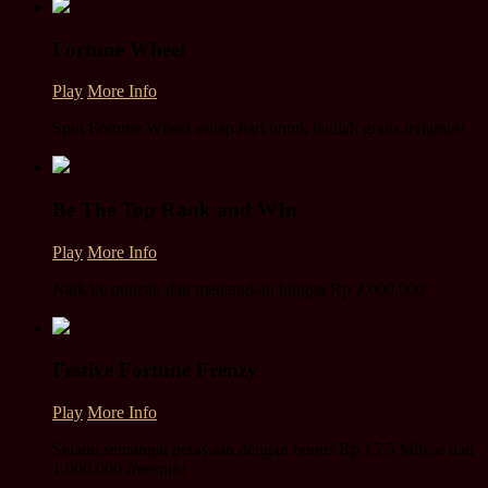
Fortune Wheel
Play
More Info
Spin Fortune Wheel setiap hari untuk hadiah gratis terjamin!
Be The Top Rank and WIn
Play
More Info
Naik ke puncak dan menangkan hingga Rp 2,000,000
Festive Fortune Frenzy
Play
More Info
Selami semangat perayaan dengan bonus Rp 15,5 Milyar dan
1.000.000 freespin!