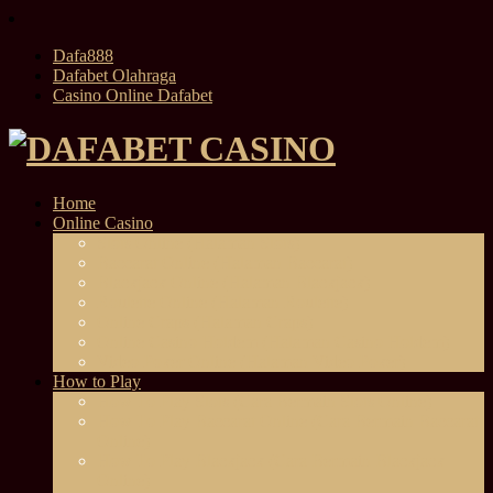
Dafa888
Dafabet Olahraga
Casino Online Dafabet
Home
Online Casino
Slots Online (Halaman Slots)
Baccarat Online (Halaman Baccarat)
Blackjack Online (Halaman Blackjack)
Roulette Online (Halaman Roulette)
Online Craps (Halaman Craps)
Online Casino Holdem (Halaman Casino Holdem)
Video Poker Online (Halaman Video Poker)
How to Play
How To Play Slots (Cara Bermain Slots Online)
How To Play Baccarat Online (Cara Bermain Baccarat
Online)
How To Play Blackjack (Cara Bermain Blackjack
Online)