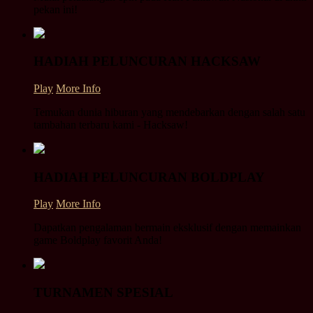
pekan ini!
HADIAH PELUNCURAN HACKSAW
Play
More Info
Temukan dunia hiburan yang mendebarkan dengan salah satu
tambahan terbaru kami - Hacksaw!
HADIAH PELUNCURAN BOLDPLAY
Play
More Info
Dapatkan pengalaman bermain eksklusif dengan memainkan
game Boldplay favorit Anda!
TURNAMEN SPESIAL