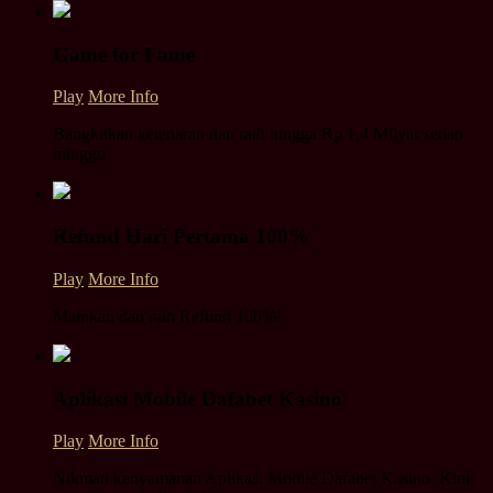
Game for Fame
Play
More Info
Bangkitkan ketenaran dan raih hingga Rp 1,4 Milyar setiap
minggu
Refund Hari Pertama 100%
Play
More Info
Mainkan dan raih Refund 100%!
Aplikasi Mobile Dafabet Kasino
Play
More Info
Nikmati kenyamanan Aplikasi Mobile Dafabet Kasino. Kini