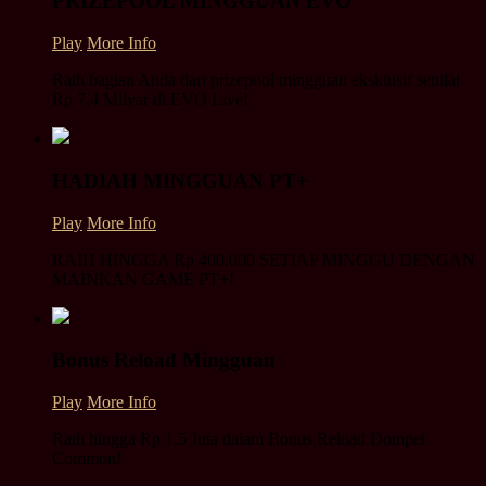
PRIZEPOOL MINGGUAN EVO
Play
More Info
Raih bagian Anda dari prizepool mingguan eksklusif senilai
Rp 7,4 Milyar di EVO Live!
HADIAH MINGGUAN PT+
Play
More Info
RAIH HINGGA Rp 400.000 SETIAP MINGGU DENGAN
MAINKAN GAME PT+!
Bonus Reload Mingguan
Play
More Info
Raih hingga Rp 1,5 Juta dalam Bonus Reload Dompet
Common!